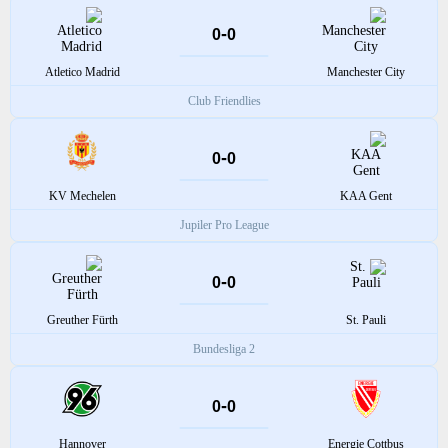
-
0
0
Atletico Madrid
Manchester City
Club Friendlies
-
0
0
KV Mechelen
KAA Gent
Jupiler Pro League
-
0
0
Greuther Fürth
St. Pauli
Bundesliga 2
-
0
0
Hannover
Energie Cottbus