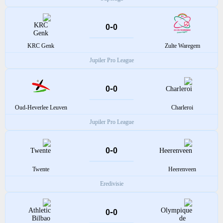
-
0
0
KRC Genk
Zulte Waregem
Jupiler Pro League
-
0
0
Oud-Heverlee Leuven
Charleroi
Jupiler Pro League
-
0
0
Twente
Heerenveen
Eredivisie
-
0
0