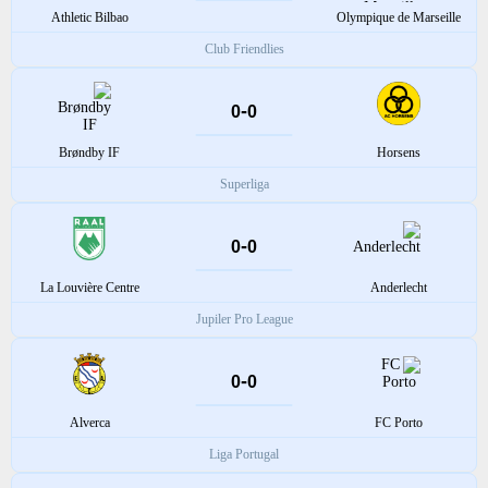
Athletic Bilbao
Olympique de Marseille
Club Friendlies
-
0
0
Brøndby IF
Horsens
Superliga
-
0
0
La Louvière Centre
Anderlecht
Jupiler Pro League
-
0
0
Alverca
FC Porto
Liga Portugal